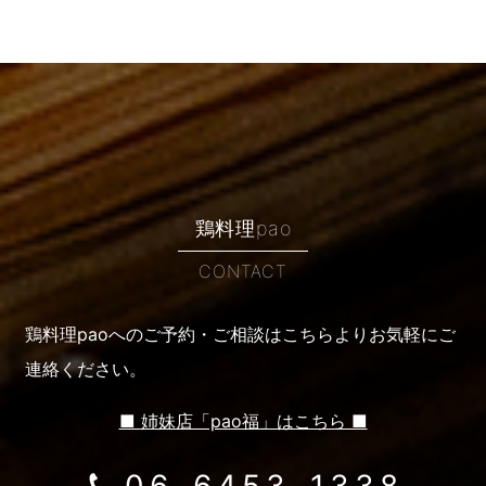
鶏料理pao
CONTACT
鶏料理paoへのご予約・ご相談はこちらより
お気軽にご
連絡ください。
■ 姉妹店「pao福」はこちら ■
06-6453-1338